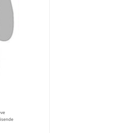
eve
eisende