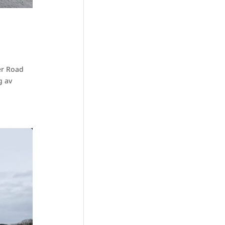
er Road
g av