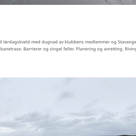
 til lørdagskveld med dugnad av klubbens medlemmer og Stavang
anetrase. Barrierer og singel feller. Planering og avretting. Rivin